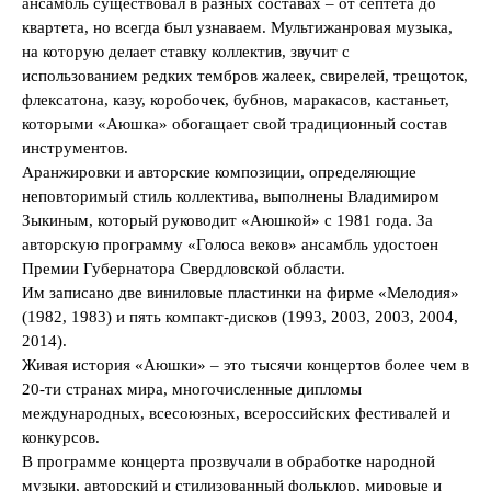
ансамбль существовал в разных составах – от септета до
квартета, но всегда был узнаваем. Мультижанровая музыка,
на которую делает ставку коллектив, звучит с
использованием редких тембров жалеек, свирелей, трещоток,
флексатона, казу, коробочек, бубнов, маракасов, кастаньет,
которыми «Аюшка» обогащает свой традиционный состав
инструментов.
Аранжировки и авторские композиции, определяющие
неповторимый стиль коллектива, выполнены Владимиром
Зыкиным, который руководит «Аюшкой» с 1981 года. За
авторскую программу «Голоса веков» ансамбль удостоен
Премии Губернатора Свердловской области.
Им записано две виниловые пластинки на фирме «Мелодия»
(1982, 1983) и пять компакт-дисков (1993, 2003, 2003, 2004,
2014).
Живая история «Аюшки» – это тысячи концертов более чем в
20-ти странах мира, многочисленные дипломы
международных, всесоюзных, всероссийских фестивалей и
конкурсов.
В программе концерта прозвучали в обработке народной
музыки, авторский и стилизованный фольклор, мировые и