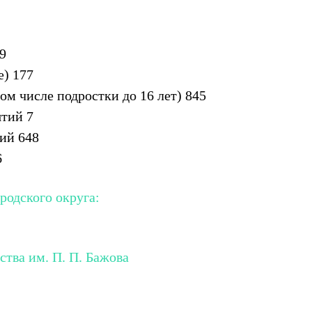
9
е) 177
том числе подростки до 16 лет) 845
тий 7
ий 648
6
родского округа:
тва им. П. П. Бажова