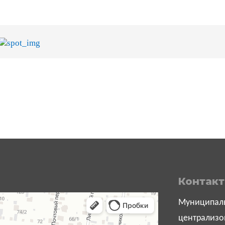
Контак
Муниципаль
централизо