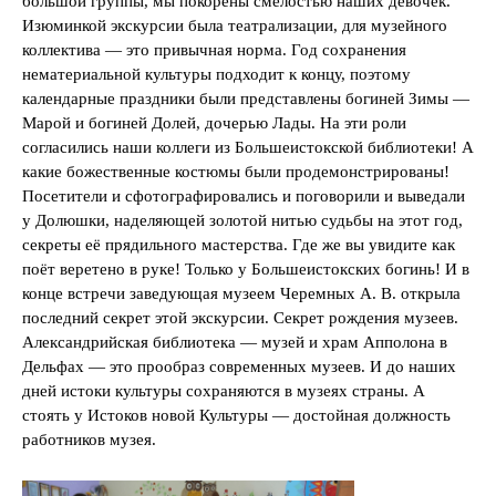
большой группы, мы покорены смелостью наших девочек.
Изюминкой экскурсии была театрализации, для музейного
коллектива — это привычная норма. Год сохранения
нематериальной культуры подходит к концу, поэтому
календарные праздники были представлены богиней Зимы —
Марой и богиней Долей, дочерью Лады. На эти роли
согласились наши коллеги из Большеистокской библиотеки! А
какие божественные костюмы были продемонстрированы!
Посетители и сфотографировались и поговорили и выведали
у Долюшки, наделяющей золотой нитью судьбы на этот год,
секреты её прядильного мастерства. Где же вы увидите как
поёт веретено в руке! Только у Большеистокских богинь! И в
конце встречи заведующая музеем Черемных А. В. открыла
последний секрет этой экскурсии. Секрет рождения музеев.
Александрийская библиотека — музей и храм Апполона в
Дельфах — это прообраз современных музеев. И до наших
дней истоки культуры сохраняются в музеях страны. А
стоять у Истоков новой Культуры — достойная должность
работников музея.