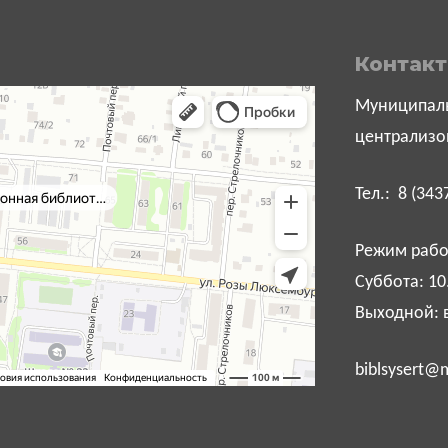
Контак
Муниципаль
централизо
Тел.: 8 (343
Режим работ
Суббота: 10
Выходной: 
biblsysert@m