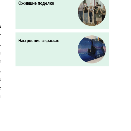
Ожившие поделки
в
т
Настроение в красках
,
и
й
,
и
е
м