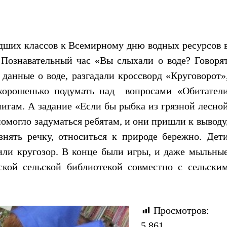
адших классов к Всемирному дню водных ресурсов 
 Познавательный час «Вы слыхали о воде? Говоря
 данные о воде, разгадали кроссворд «Круговорот»
 хорошенько подумать над вопросами «Обитател
игам. А задание «Если бы рыбка из грязной лесно
омогло задуматься ребятам, и они пришли к выводу
знять речку, относиться к природе бережно. Дет
или кругозор. В конце были игры, и даже мыльны
кой сельской библиотекой совместно с сельски
Просмотров:
5 861