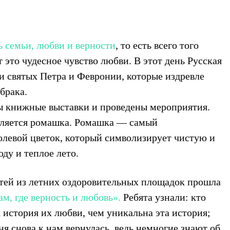
 семьи, любви и верности
, то есть всего того
 это чудесное чувство любви. В этот день Русская
и святых Петра и Февронии, которые издревле
брака.
ы книжные выставки и проведены мероприятия.
вляется ромашка. Ромашка — самый
евой цветок, который символизирует чистую и
ду и теплое лето.
тей из летних оздоровительных площадок прошла
ам, где верность и любовь».
Ребята узнали: кто
 история их любви, чем уникальна эта история;
ня снова к нам вернулась, ведь немногие знают об