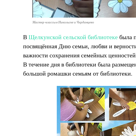
Мастер-классы в Никольске и Черданцево
В
Щелкунской сельской библиотеке
была п
посвящённая Дню семьи, любви и верности
важности сохранения семейных ценностей
В течение дня в библиотеки была размеще
большой ромашки семьям от библиотеки.