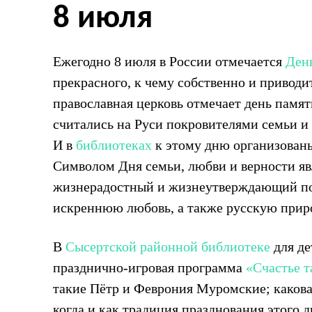
8 июля
Ежегодно 8 июля в России отмечается
День
прекрасного, к чему собственно и приводит
православная церковь отмечает день памят
считались на Руси покровителями семьи и 
И в
библиотеках
к этому дню организован
Символом Дня семьи, любви и верности я
жизнерадостный и жизнеутверждающий пол
искреннюю любовь, а также русскую приро
В
Сысертской районной библиотеке
для де
празднично-игровая программа
«Счастье т
такие Пётр и Феврония Муромские; какова
когда и как традиция празднования этого д