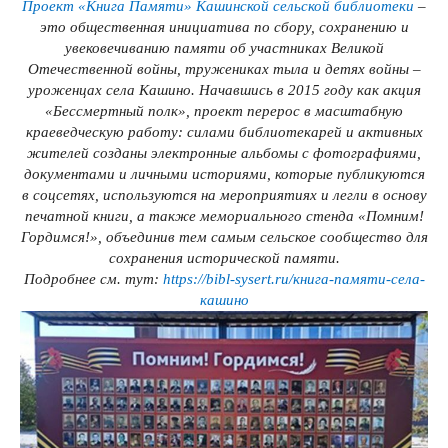
Проект «Книга Памяти» Кашинской сельской библиотеки
–
это общественная инициатива по сбору, сохранению и
увековечиванию памяти об участниках Великой
Отечественной войны, тружениках тыла и детях войны –
уроженцах села Кашино. Начавшись в 2015 году как акция
«Бессмертный полк», проект перерос в масштабную
краеведческую работу: силами библиотекарей и активных
жителей созданы электронные альбомы с фотографиями,
документами и личными историями, которые публикуются
в соцсетях, используются на мероприятиях и легли в основу
печатной книги, а также мемориального стенда «Помним!
Гордимся!», объединив тем самым сельское сообщество для
сохранения исторической памяти.
Подробнее см. тут:
https://bibl-sysert.ru/книга-памяти-села-
кашино