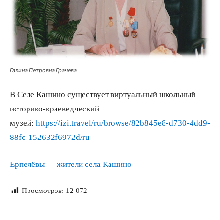
Галина Петровна Грачева
В Селе Кашино существует виртуальный школьный
историко-краеведческий
музей:
https://izi.travel/ru/browse/82b845e8-d730-4dd9-
88fc-152632f6972d/ru
Ерпелёвы — жители села Кашино
Просмотров:
12 072