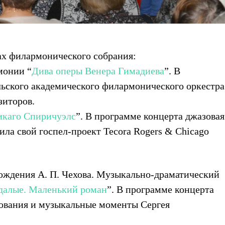
ах филармонического собрания:
монии “
Дива оперы Венера Гимадиева
”. В
ьского академического филармонического оркестра
зиторов.
икаго Спиричуэлс
”. В программе концерта джазовая
ила свой госпел-проект Tecora Rogers & Chicago
рождения А. П. Чехова. Музыкально-драматический
далые. Маленький роман
”. В программе концерта
вования и музыкальные моменты Сергея