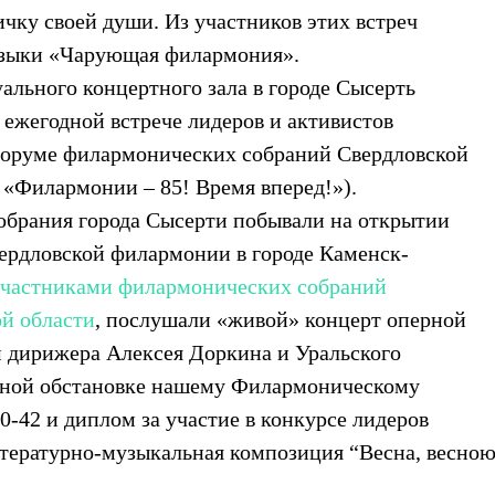
чку своей души. Из участников этих встреч
узыки «Чарующая филармония».
уального концертного зала в городе Сысерть
 ежегодной встрече лидеров и активистов
Форуме филармонических собраний Свердловской
 «Филармонии – 85! Время вперед!»).
обрания города Сысерти побывали на открытии
вердловской филармонии в городе Каменск-
 участниками филармонических собраний
ой области
, послушали «живой» концерт оперной
 дирижера Алексея Доркина и Уральского
нной обстановке нашему Филармоническому
-42 и диплом за участие в конкурсе лидеров
тературно-музыкальная композиция “Весна, весно