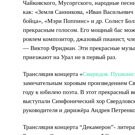
Чайковского, Мусоргского, народные песн
как: «Земля Санникова, «Иван Васильевич
бойца», «Мэри Поппинс» и др. Солист Бол
прекрасным голосом. Его мощный бас может
роялем композитор, джазовый пианист, ч
— Виктор Фридман. Эти прекрасные музык
приезжают на Урал не в первый раз.
Трансляция концерта «
Свиридов. Пушкинс
замечательным хоровым произведением Св
году к юбилею поэта. В этот прекрасный в
выступали Симфонический хор Свердловск
руководителя и дирижёра Андрея Петренко
Трансляция концерта “Декамерон”- литер