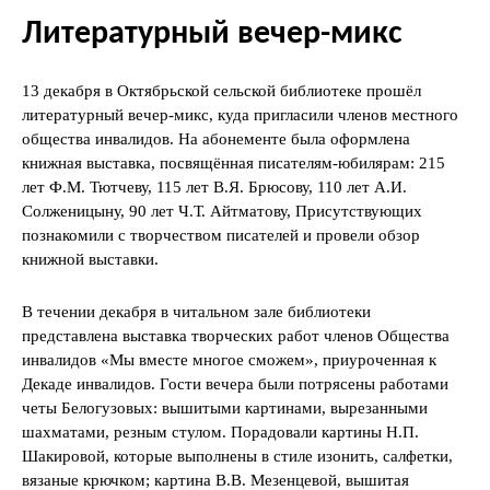
Литературный вечер-микс
13 декабря в Октябрьской сельской библиотеке прошёл
литературный вечер-микс, куда пригласили членов местного
общества инвалидов. На абонементе была оформлена
книжная выставка, посвящённая писателям-юбилярам: 215
лет Ф.М. Тютчеву, 115 лет В.Я. Брюсову, 110 лет А.И.
Солженицыну, 90 лет Ч.Т. Айтматову, Присутствующих
познакомили с творчеством писателей и провели обзор
книжной выставки.
В течении декабря в читальном зале библиотеки
представлена выставка творческих работ членов Общества
инвалидов «Мы вместе многое сможем», приуроченная к
Декаде инвалидов. Гости вечера были потрясены работами
четы Белогузовых: вышитыми картинами, вырезанными
шахматами, резным стулом. Порадовали картины Н.П.
Шакировой, которые выполнены в стиле изонить, салфетки,
вязаные крючком; картина В.В. Мезенцевой, вышитая