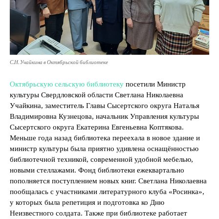
С.Н. Учайкина в Октябрьской библиотеке
Октябрьскую сельскую библиотеку
посетили Министр
культуры Свердловской области Светлана Николаевна
Учайкина, заместитель Главы Сысертского округа Наталья
Владимировна Кузнецова, начальник Управления культуры
Сысертского округа Екатерина Евгеньевна Коптякова.
Меньше года назад библиотека переехала в новое здание и
министр культуры была приятно удивлена оснащённостью
библиотечной техникой, современной удобной мебелью,
новыми стеллажами. Фонд библиотеки ежеквартально
пополняется поступлением новых книг. Светлана Николаевна
пообщалась с участниками литературного клуба «Росинка»,
у которых была репетиция и подготовка ко Дню
Неизвестного солдата. Также при библиотеке работает