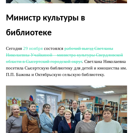
Министр культуры в
библиотеке
Сегодня
29 ноября
состоялся
рабочий выезд Светланы
Николаевны Учайкиной – министра культуры Свердловской
области в Сысертский городской округ
. Светлана Николаевна
посетила Сысертскую библиотеку для детей и юношества им.
П.П. Бажова и Октябрьскую сельскую библиотеку.