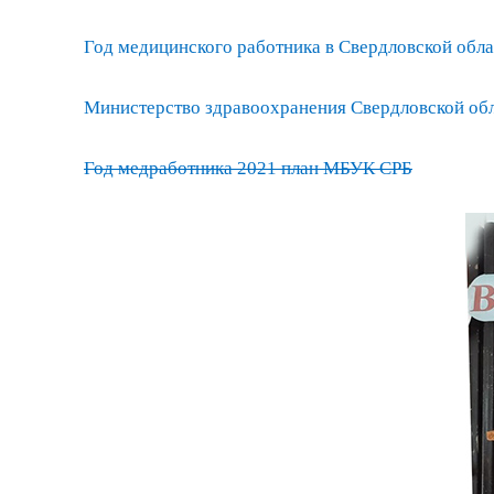
Год медицинского работника в Свердловской облас
Министерство здравоохранения Свердловской обл
Год медработника 2021 план МБУК СРБ