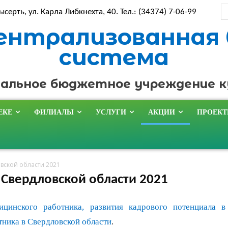
ысерть, ул. Карла Либкнехта, 40. Тел.: (34374) 7-06-99
ентрализованная
система
альное бюджетное учреждение 
ЕКЕ
ФИЛИАЛЫ
УСЛУГИ
АКЦИИ
ПРОЕК
вской области 2021
 Свердловской области 2021
инского работника, развития кадрового потенциала в
тника в Свердловской области
.