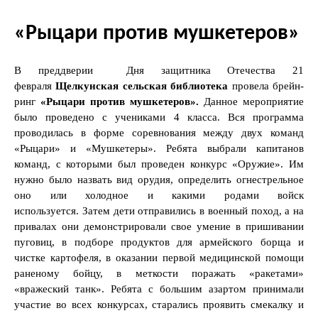
«Рыцари против мушкетеров»
В преддверии Дня защитника Отечества 21
февраля
Щелкунская сельская библиотека
провела брейн-
ринг
«Рыцари против мушкетеров»
.
Данное мероприятие
было проведено с учениками 4 класса. Вся программа
проводилась в форме соревнования между двух команд
«Рыцари» и «Мушкетеры». Ребята выбрали капитанов
команд, с которыми был проведен конкурс «Оружие». Им
нужно было назвать вид орудия, определить огнестрельное
оно или холодное и какими родами войск
используется. Затем дети отправились в военный поход, а на
привалах они демонстрировали свое умение в пришивании
пуговиц, в подборе продуктов для армейского борща и
чистке картофеля, в оказании первой медицинской помощи
раненому бойцу, в меткости поражать «ракетами»
«вражеский танк». Ребята с большим азартом принимали
участие во всех конкурсах, старались проявить смекалку и