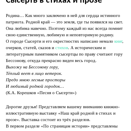
Сысерть в стихах и прозе
Родина… Как много заключено в ней для сердца истинного
патриота. Родной край — это земля, где ты появился на свет.
Она любима навечно. Поэтому каждый из нас всегда помнит
свою единственную, любимую и неповторимую родину.
О городе Сысерти и его окрестностях написано немало
книг
,
очерков, статей, сказов и
стихов
. А историческим и
литературным памятником сысертцы по праву считают гору
Бессонову, откуда прекрасно виден весь город.
Выхожу на Бессонову гору,
Тёплый веет в лицо ветерок.
Предо мною лесные просторы
И любимый родной городок…
(К.А. Корешков «Песня о Сысерти»)
Дорогие друзья! Представляем вашему вниманию книжно-
иллюстративную выставку «Наш край родной в стихах и
прозе». Выставка состоит из трёх разделов.
В первом разделе «По страницам истории» представлены