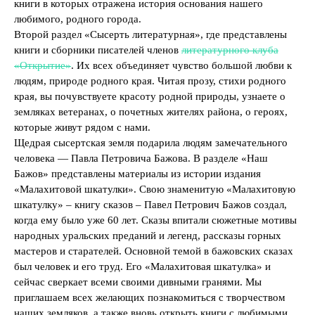
книги в которых отражена история основания нашего
любимого, родного города.
Второй раздел «Сысерть литературная», где представлены
книги и сборники писателей членов
литературного клуба
«Открытие»
. Их всех объединяет чувство большой любви к
людям, природе родного края. Читая прозу, стихи родного
края, вы почувствуете красоту родной природы, узнаете о
земляках ветеранах, о почетных жителях района, о героях,
которые живут рядом с нами.
Щедрая сысертская земля подарила людям замечательного
человека — Павла Петровича Бажова. В разделе «Наш
Бажов» представлены материалы из истории издания
«Малахитовой шкатулки». Свою знаменитую «Малахитовую
шкатулку» – книгу сказов – Павел Петрович Бажов создал,
когда ему было уже 60 лет. Сказы впитали сюжетные мотивы
народных уральских преданий и легенд, рассказы горных
мастеров и старателей. Основной темой в бажовских сказах
был человек и его труд. Его «Малахитовая шкатулка» и
сейчас сверкает всеми своими дивными гранями. Мы
приглашаем всех желающих познакомиться с творчеством
наших земляков, а также вновь открыть книги с любимыми