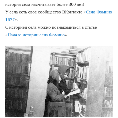
история села насчитывает более 300 лет!
У села есть свое сообщество ВКонтакте «
Село Фомино
1677
».
С историей села можно познакомиться в статье
«
Начало истории села Фомино
».