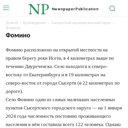
NP
Newspaper
Publication
Домой
Краеведение
Сысертский муниципальный округ
Фомино
Фомино
Фомино расположено на открытой местности на
правом берегу реки Исети, в 4 километрах выше по
течению Двуреченска. Село находится к северо-
востоку от Екатеринбурга и в 19 километрах на
северо-восток от города Сысерти (в 22 километрах по
дороге).
Село Фомино один из самых маленьких населенных
пунктов Сысертского городского округа — на 1 января
2024 года численность постоянно проживающего
населения в нём составила всего 122 человека. Однако