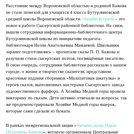
Расстояние между Воронежской областью и родиной Бажова
не стало помехой для учащихся 4 класса Бутурлиновской
средней школы Воронежской области.
Онлайн-встреча
– это
новое в работе Сысертской районной библиотеки. На связь
вышли сотрудники информационно-библиотечного центра
Бутурлиновской школы по инициативе педагога-
библиотекаря Нелли Анатольевны Мамаевой. Школьники
заранее подготовились – прочитали сказы П. П. Бажова и
разучили стихи сысертских поэтов, посвящённые писателю.
В свою очередь, сотрудники библиотеки рассказали о нашем
городе, о жизни и творчестве сказителя, представили
красочные издания сборников «Малахитовая шкатулка» и
героев сказов, выполненных мастерами Сысертского завода
художественного фарфора. А Хозяйка Медной горы провела
викторину по сказам. Дети активно отвечали на вопросы, так
же продемонстрировали Хозяйке Медной горы ящерок,
которые сами сделали из бумаги.
В рамках межрегиональной акции «
Читаем сказы Павла
Петровича Бажова
», которую организовала Центральная