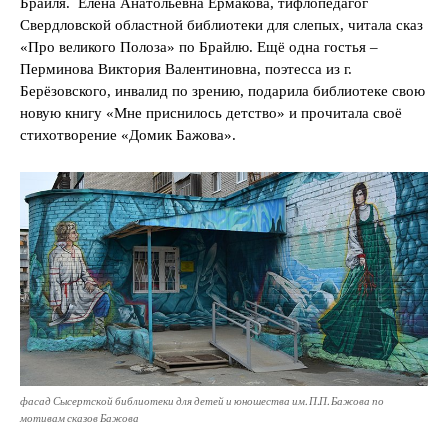
Брайля. Елена Анатольевна Ермакова, тифлопедагог
Свердловской областной библиотеки для слепых, читала сказ
«Про великого Полоза» по Брайлю. Ещё одна гостья –
Перминова Виктория Валентиновна, поэтесса из г.
Берёзовского, инвалид по зрению, подарила библиотеке свою
новую книгу «Мне приснилось детство» и прочитала своё
стихотворение «Домик Бажова».
фасад Сысертской библиотеки для детей и юношества им. П.П. Бажова по
мотивам сказов Бажова