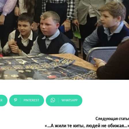
ER
PINTEREST
WHATSAPP
Следующая стать
«…А жили те киты, людей не обижая…