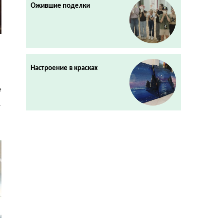
Ожившие поделки
Настроение в красках
 
 
П
р
о
с
м