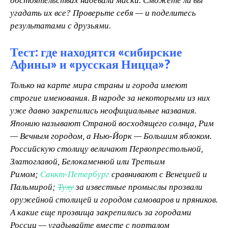
обстоятельствах надевали маски. Сможете ли вы
угадать их все? Проверьте себя — и поделитесь
результатами с друзьями.
Тест: где находятся «сибирские
Афины» и «русская Ницца»?
Т
олько на карте мира страны и города имеют
строгие именования. В народе за некоторыми из них
уже давно закрепились неофициальные названия.
Японию называют Страной восходящего солнца, Рим
— Вечным городом, а Нью-Йорк — Большим яблоком.
Российскую столицу величают Первопрестольной,
Златоглавой, Белокаменной или Третьим
Римом;
Санкт-Петербург
сравнивают с Венецией и
Пальмирой;
Тулу
за известные промыслы прозвали
оружейной столицей и городом самоваров и пряников.
А какие еще прозвища закрепились за городами
России — угадывайте вместе с порталом