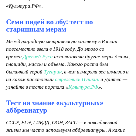
«Культура.РФ».
Семи пядей во лбу: тест по
старинным мерам
М
еждународную метрическую систему в России
повсеместно ввели в 1918 году. До этого со
времен
Древней Руси
использовали другие меры длины,
площади, массы и объема. Какого роста был
былинный герой
Тугарин
, в чем измеряли вес алмазов и
на каком расстоянии
стрелялись
Пушкин
и Дантес —
узнайте в тесте портала «
Культура.РФ
».
Тест на знание «культурных»
аббревиатур
С
ССР, ЕГЭ, ГИБДД, ООН, ЗАГС — в повседневной
жизни мы часто используем аббревиатуры. А какие