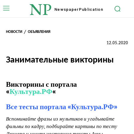
NP
Newspaper
Publication
НОВОСТИ
ОБЪЯВЛЕНИЯ
12.05.2020
Занимательные викторины
Викторины с портала
«
Культура.РФ
«
Все тесты портала «Культура.РФ»
В
споминайте фразы из мультиков и угадывайте
фильмы по кадру, подбирайте картины по тесту
Люшера и ищите настоящие тексты Анны