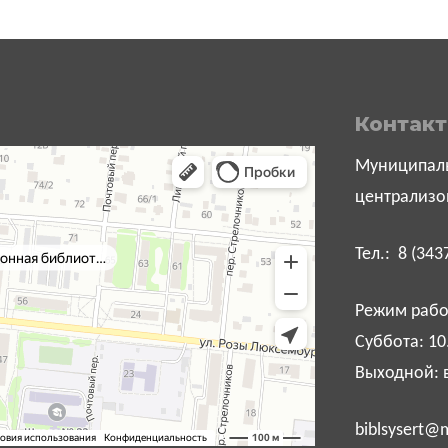
Контак
Муниципаль
централизо
Тел.: 8 (343
Режим работ
Суббота: 10
Выходной: 
biblsysert@m