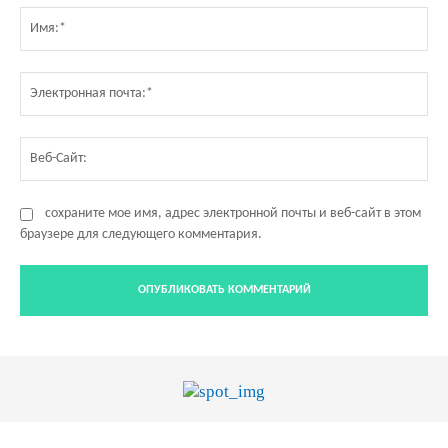
Им
Эл
по
Ве
Са
сохраните мое имя, адрес электронной почты и веб-сайт в этом
браузере для следующего комментария.