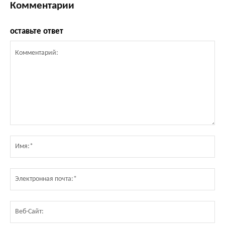
Комментарии
оставьте ответ
Комментарий:
Им
Эл
по
Ве
Са