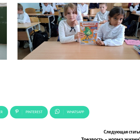
ER
PINTEREST
WHATSAPP
Следующая стать
Трезвость – норма жизни