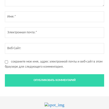
Комментарий:
Им
Эл
по
Ве
Са
сохраните мое имя, адрес электронной почты и веб-сайт в этом
браузере для следующего комментария.