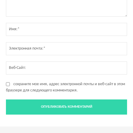
Комментарий:
Им
Эл
по
Ве
Са
сохраните мое имя, адрес электронной почты и веб-сайт в этом
браузере для следующего комментария.