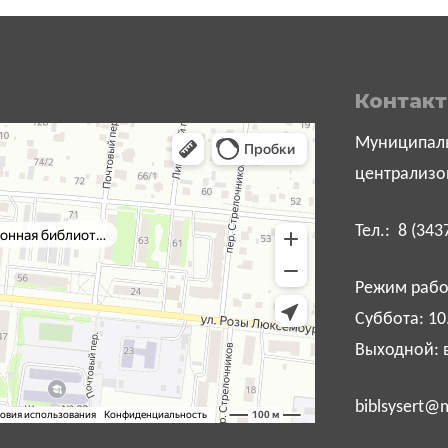
Контак
Муниципаль
централизо
Тел.: 8 (343
Режим работ
Суббота: 10
Выходной: 
biblsysert@m