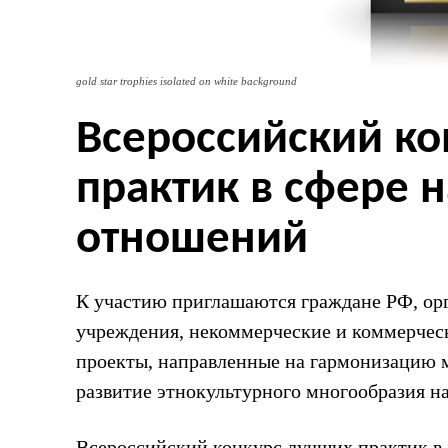
gold star trophies isolated on white background
Всероссийский ко
практик в сфере 
отношений
К участию приглашаются граждане РФ, ор
учреждения, некоммерческие и коммерчес
проекты, направленные на гармонизацию 
развитие этнокультурного многообразия н
Всероссийский конкурс лучших практик в