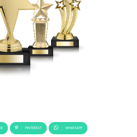
ER
PINTEREST
WHATSAPP