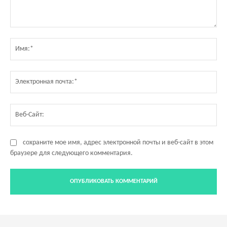
Комментарий:
Им
Эл
по
Ве
Са
сохраните мое имя, адрес электронной почты и веб-сайт в этом
браузере для следующего комментария.