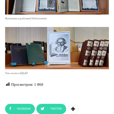
Выставка в районной библиотеке
Тем. полка в БДиЮ
Просмотров:
1 860
FACEBOOK
TWITTER