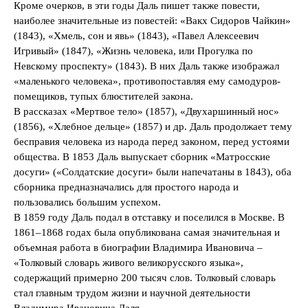
Кроме очерков, в эти годы Даль пишет также повести,
наиболее значительные из повестей: «Вакх Сидоров Чайкин»
(1843), «Хмель, сон и явь» (1843), «Павел Алексеевич
Игривый» (1847), «Жизнь человека, или Прогулка по
Невскому проспекту» (1843). В них Даль также изображал
«маленького человека», противопоставляя ему самодуров-
помещиков, тупых блюстителей закона.
В рассказах «Мертвое тело» (1857), «Двухаршинный нос»
(1856), «Хлебное дельце» (1857) и др. Даль продолжает тему
бесправия человека из народа перед законом, перед устоями
общества. В 1853 Даль выпускает сборник «Матросские
досуги» («Солдатские досуги» были напечатаны в 1843), оба
сборника предназначались для простого народа и
пользовались большим успехом.
В 1859 году Даль подал в отставку и поселился в Москве. В
1861–1868 годах была опубликована самая значительная и
объемная работа в биографии Владимира Ивановича –
«Толковый словарь живого великорусского языка»,
содержащий примерно 200 тысяч слов. Толковый словарь
стал главным трудом жизни и научной деятельности
Владимира Ивановича Даля.