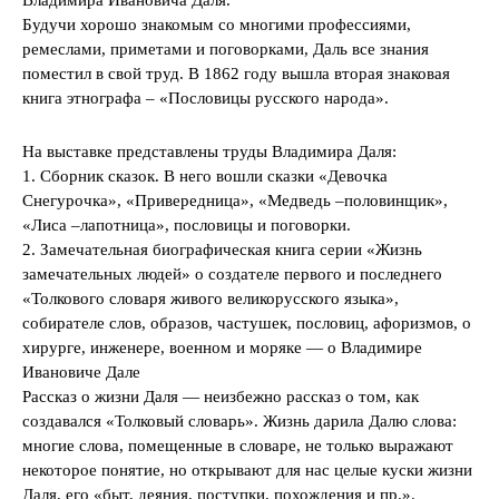
Будучи хорошо знакомым со многими профессиями,
ремеслами, приметами и поговорками, Даль все знания
поместил в свой труд. В 1862 году вышла вторая знаковая
книга этнографа – «Пословицы русского народа».
На выставке представлены труды Владимира Даля:
1. Сборник сказок. В него вошли сказки «Девочка
Снегурочка», «Привередница», «Медведь –половинщик»,
«Лиса –лапотница», пословицы и поговорки.
2. Замечательная биографическая книга серии «Жизнь
замечательных людей» о создателе первого и последнего
«Толкового словаря живого великорусского языка»,
собирателе слов, образов, частушек, пословиц, афоризмов, о
хирурге, инженере, военном и моряке — о Владимире
Ивановиче Дале
Рассказ о жизни Даля — неизбежно рассказ о том, как
создавался «Толковый словарь». Жизнь дарила Далю слова:
многие слова, помещенные в словаре, не только выражают
некоторое понятие, но открывают для нас целые куски жизни
Даля, его «быт, деяния, поступки, похождения и пр.».