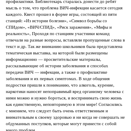
профилактики. Библиотекарь старалась донести до ребят
мысль о том, что проблема ВИЧ-инфекции касается сегодня
каждого. Квест прошел в форме игры, состоящей из пяти
станций: «Из истории болезни», «Символ борьбы со
СПИдом», «ВИЧ/СПИД», «Риск заражения», «Мифы и
реальность», Проходя по станциям участники команд
отвечали на разные вопросы, вставляли пропущенные слова в
текст и др. Так же вниманию школьников была представлена
тематическая выставка, на которой были размещены
информационно — просветительские материалы,
рассказывающие об истории заболевания и способах
передачи ВИЧ — инфекции, а также о профилактике
заболевания и их первых симптомах. В ходе общения
подростки пришли к пониманию, что алкоголь, курение,
наркотики наносят непоправимый вред организму человека с
ними можно и нужно бороться, и воспринимать свою жизнь
как единственную, неповторимую в этом мире! Согласились
с мнением, что следует быть очень ответственным и
внимательным к своему здоровью и ни когда не совершать не
обдуманных поступков, которые могут принести с собой
много проблем.