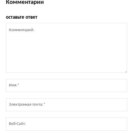
Комментарии
оставьте ответ
Комментарий:
Им
Эл
по
Ве
Са