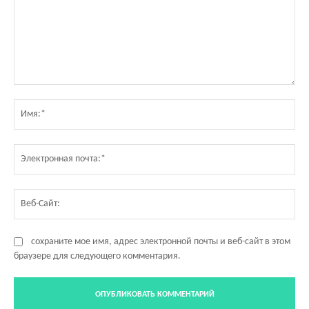
Комментарий:
Им
Эл
по
Ве
Са
сохраните мое имя, адрес электронной почты и веб-сайт в этом
браузере для следующего комментария.