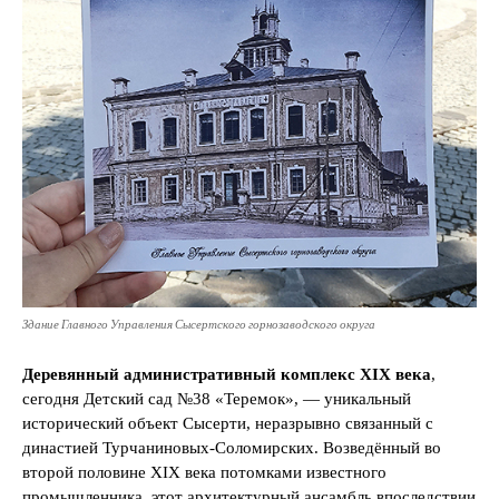
Здание Главного Управления Сысертского горнозаводского округа
Деревянный административный комплекс XIX века
,
сегодня Детский сад №38 «Теремок», — уникальный
исторический объект Сысерти, неразрывно связанный с
династией Турчаниновых-Соломирских. Возведённый во
второй половине XIX века потомками известного
промышленника, этот архитектурный ансамбль впоследствии