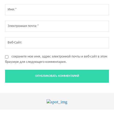
Комментарий:
Им
Эл
по
Ве
Са
сохраните мое имя, адрес электронной почты и веб-сайт в этом
браузере для следующего комментария.