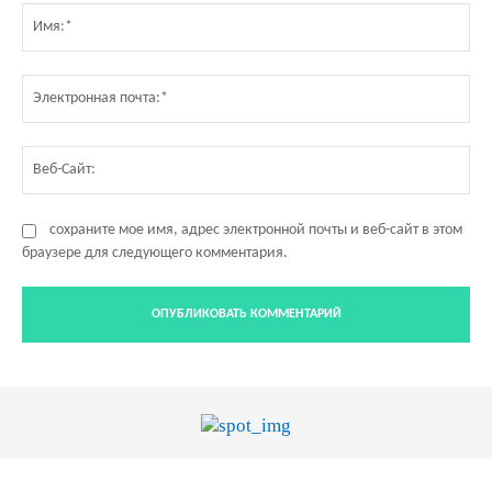
Им
Эл
по
Ве
Са
сохраните мое имя, адрес электронной почты и веб-сайт в этом
браузере для следующего комментария.