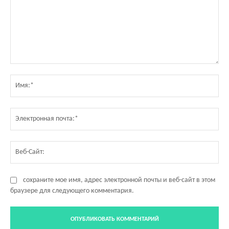
Комментарий:
Им
Эл
по
Ве
Са
сохраните мое имя, адрес электронной почты и веб-сайт в этом
браузере для следующего комментария.