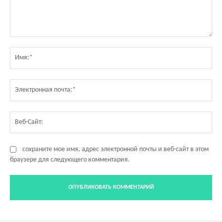
Комментарий:
Им
Эл
по
Ве
Са
сохраните мое имя, адрес электронной почты и веб-сайт в этом
браузере для следующего комментария.