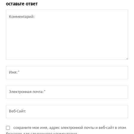
оставьте ответ
Комментарий:
Им
Эл
по
Ве
Са
сохраните мое имя, адрес электронной почты и веб-сайт в этом