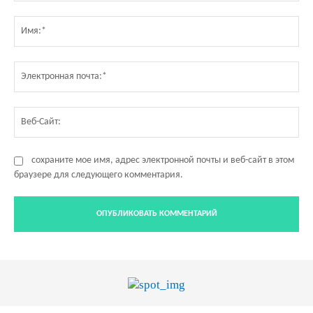
Комментарий:
Им
Эл
по
Ве
Са
сохраните мое имя, адрес электронной почты и веб-сайт в этом
браузере для следующего комментария.