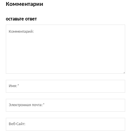
Комментарии
оставьте ответ
Комментарий:
Им
Эл
по
Ве
Са