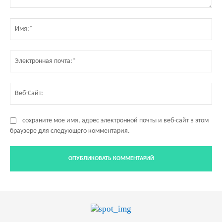
Комментарий:
Им
Эл
по
Ве
Са
сохраните мое имя, адрес электронной почты и веб-сайт в этом
браузере для следующего комментария.