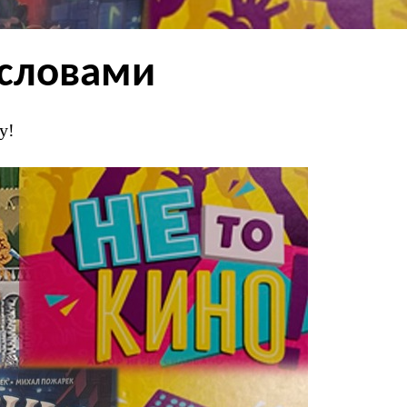
 словами
у!