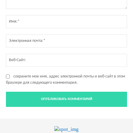
Комментарий:
Им
Эл
по
Ве
Са
сохраните мое имя, адрес электронной почты и веб-сайт в этом
браузере для следующего комментария.