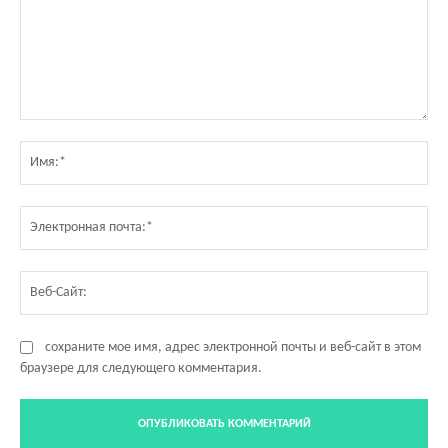
Комментарий:
Им
Эл
по
Ве
Са
сохраните мое имя, адрес электронной почты и веб-сайт в этом
браузере для следующего комментария.