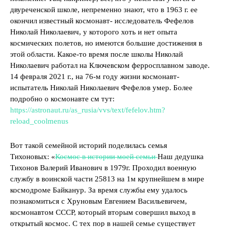
двуреченской школе, непременно знают, что в 1963 г. ее
окончил известный космонавт- исследователь Фефелов
Николай Николаевич, у которого хоть и нет опыта
космических полетов, но имеются большие достижения в
этой области. Какое-то время после школы Николай
Николаевич работал на Ключевском ферросплавном заводе.
14 февраля 2021 г., на 76-м году жизни космонавт-
испытатель Николай Николаевич Фефелов умер. Более
подробно о космонавте см тут:
https://astronaut.ru/as_rusia/vvs/text/fefelov.htm?
reload_coolmenus
Вот такой семейной историй поделилась семья
Тихоновых: «
Космос в истории моей семьи
Наш дедушка
Тихонов Валерий Иванович в 1979г. Проходил военную
службу в воинской части 25813 на 1м крупнейшем в мире
космодроме Байканур. За время службы ему удалось
познакомиться с Хруновым Евгением Васильевичем,
космонавтом СССР, который вторым совершил выход в
открытый космос. С тех пор в нашей семье существует