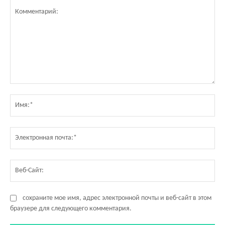
Комментарий:
Им
Эл
по
Ве
Са
сохраните мое имя, адрес электронной почты и веб-сайт в этом
браузере для следующего комментария.