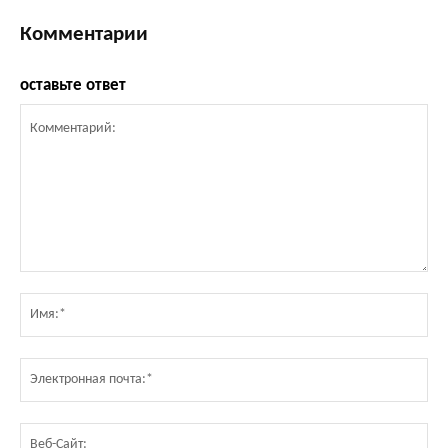
Комментарии
оставьте ответ
Комментарий:
Им
Эл
по
Ве