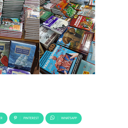
ER
PINTEREST
WHATSAPP