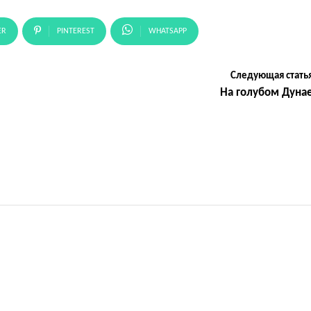
ER
PINTEREST
WHATSAPP
Следующая стать
На голубом Дуна