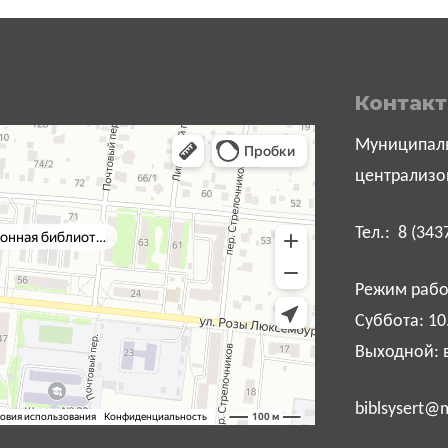
Контак
Муниципаль
централизо
Тел.: 8 (343
Режим работ
Суббота: 10
Выходной: 
biblsysert@m