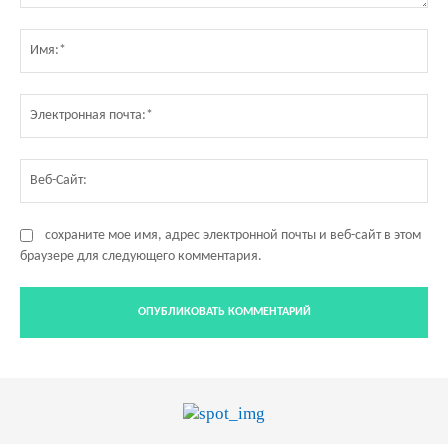
Комментарий:
Им
Эл
по
Ве
Са
сохраните мое имя, адрес электронной почты и веб-сайт в этом
браузере для следующего комментария.