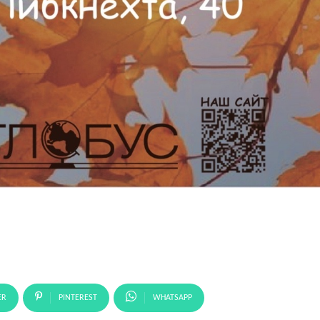
ER
PINTEREST
WHATSAPP