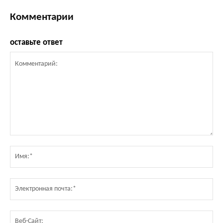
Комментарии
оставьте ответ
Комментарий:
Им
Эл
по
Ве