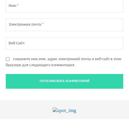
Им
Эл
по
Ве
Са
сохраните мое имя, адрес электронной почты и веб-сайт в этом
браузере для следующего комментария.