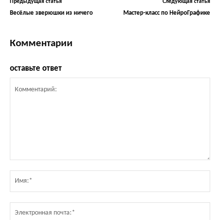
Предыдущая статья
Следующая статья
Весёлые зверюшки из ничего
Мастер-класс по НейроГрафике
Комментарии
оставьте ответ
Комментарий:
Им
Эл
по