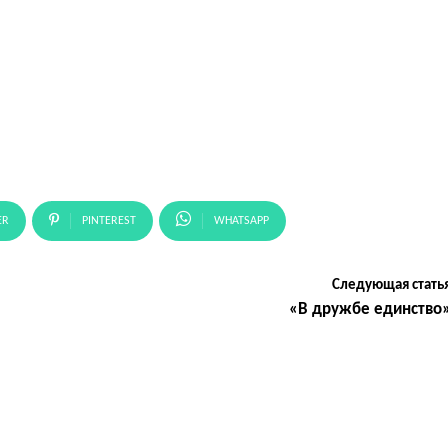
ER
PINTEREST
WHATSAPP
Следующая стать
«В дружбе единство