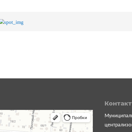
Контак
Муниципаль
централизо