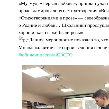
«Му-му», «Первая любовь», приняли участи
продекламировали его стихотворения «Веч
«Стихотворениями в прозе» — своеобразн
о Родине и любви… Школьники прослушали
хороши, как свежи были розы».
Данное мероприятие показало то, что 
Молодёжь читает его произведения и знает
#юбилеиписателей23СГО