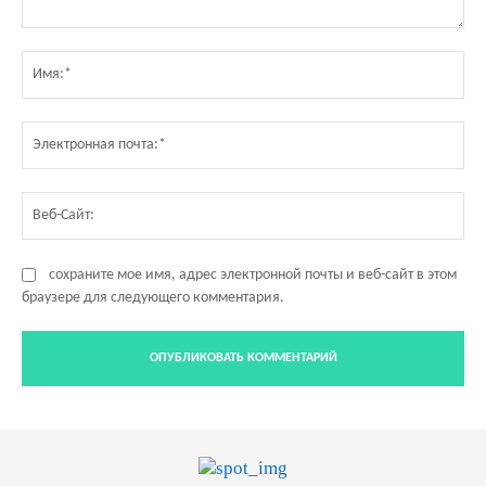
Комментарий:
Им
Эл
по
Ве
Са
сохраните мое имя, адрес электронной почты и веб-сайт в этом
браузере для следующего комментария.